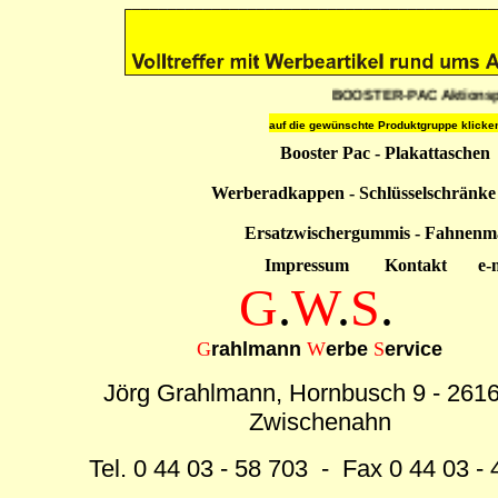
BOOSTER-PAC Aktionspre
auf die gewünschte Produktgruppe
klicke
Booster Pac
-
Plakattaschen
Werberadkappen
-
Schlüsselschränke 
Ersatzwischergummis
-
Fahnenma
Impressum
Kontakt
e-ma
G
.
W
.
S
.
G
rahlmann
W
erbe
S
ervice
Jörg Grahlmann, Hornbusch 9 - 261
Zwischenahn
Tel. 0 44 03 - 58 703 - Fax 0 44 03 - 